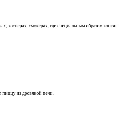
х, хосперах, смокерах, где специальным образом коптят
т пиццу из дровяной печи.