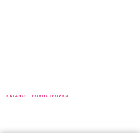
КАТАЛОГ · НОВОСТРОЙКИ
Новостройки
в Сочи и Красной Поляне
Апартаменты от надёжных застройщиков с эскроу-
счётами. Горные курорты и побережье. Юридическое