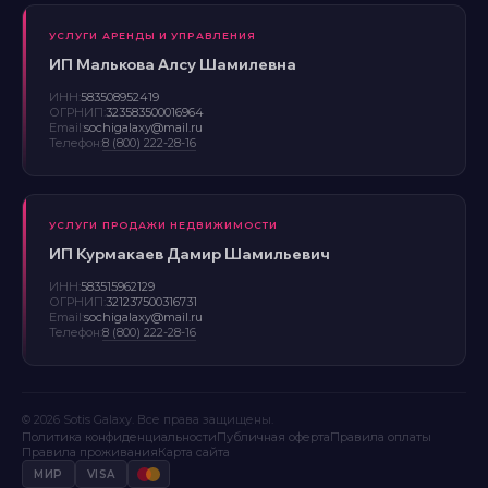
УСЛУГИ АРЕНДЫ И УПРАВЛЕНИЯ
ИП Малькова Алсу Шамилевна
ИНН:
583508952419
ОГРНИП:
323583500016964
Email:
sochigalaxy@mail.ru
Телефон:
8 (800) 222-28-16
УСЛУГИ ПРОДАЖИ НЕДВИЖИМОСТИ
ИП Курмакаев Дамир Шамильевич
ИНН:
583515962129
ОГРНИП:
321237500316731
Email:
sochigalaxy@mail.ru
Телефон:
8 (800) 222-28-16
© 2026 Sotis Galaxy. Все права защищены.
Политика конфиденциальности
Публичная оферта
Правила оплаты
Правила проживания
Карта сайта
МИР
VISA