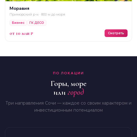
Моравия
Приморский р-н · 800 м до моря
Бизнес
ГК ДЕСО
от 10 млн ₽
Смотреть
ПО ЛОКАЦИИ
Горы, море
или
город
Три направления Сочи — каждое со своим характером и
инвестиционным потенциалом