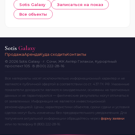
Sotis Galaxy
Записаться на показ
Все объекты
Sotis
Galaxy
Продажа
Аренда
Куда сходить
Контакты
© 2026 Sotis Galaxy · г. Сочи, ЖК Актёр Гэлакси, Курортный
проспект 105 · 8 (800) 222-28-16
Все материалы носят исключительно информационный характер и не
являются публичной офертой в соответствии со ст. 437 ГК РФ. Указанные
показатели доходности являются ожидаемыми, основаны на прогнозных
данных и не гарантируются — фактические результаты могут отличаться
от заявленных. Информация не является инвестиционной
рекомендацией. Цены, характеристики объектов, сроки сдачи и условия
сделок могут быть изменены без предварительного уведомления. Для
получения актуальной информации обращайтесь через
форму заявки
или по телефону
8 (800) 222-28-16
.