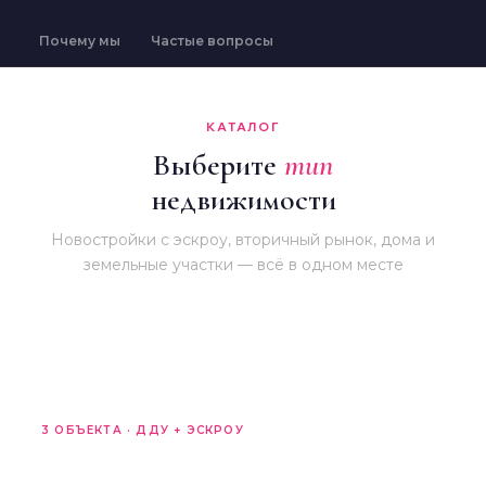
Почему мы
Частые вопросы
КАТАЛОГ
Выберите
тип
недвижимости
Новостройки с эскроу, вторичный рынок, дома и
земельные участки — всё в одном месте
3 ОБЪЕКТА · ДДУ + ЭСКРОУ
Новостройки
LeePrime, Скайвилль, Benefit Chalet — от 29,8 млн ₽