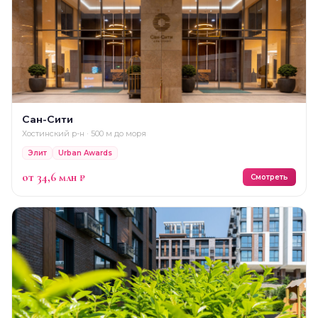
Сан-Сити
Хостинский р-н · 500 м до моря
Элит
Urban Awards
от 34,6 млн ₽
Смотреть