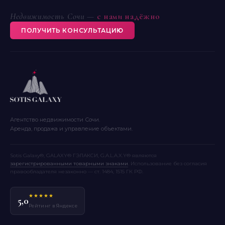
Недвижимость Сочи —
с нами надёжно
ПОЛУЧИТЬ КОНСУЛЬТАЦИЮ
Агентство недвижимости Сочи.
Аренда, продажа и управление объектами.
Sotis Galaxy®, GALAXY® ГЭЛАКСИ, G.A.L.A.X.Y® являются
зарегистрированными товарными знаками
. Использование без согласия
правообладателя незаконно — ст. 1484, 1515 ГК РФ.
★★★★★
5,0
Рейтинг в Яндексе