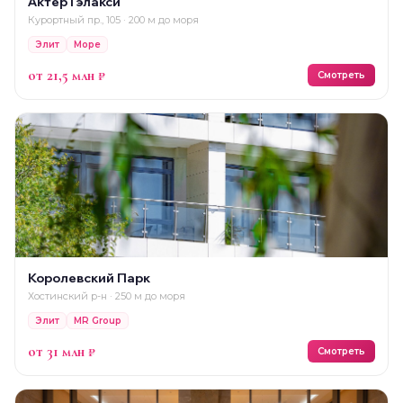
Актёр Гэлакси
Курортный пр., 105 · 200 м до моря
Элит
Море
от 21,5 млн ₽
Смотреть
Королевский Парк
Хостинский р-н · 250 м до моря
Элит
MR Group
от 31 млн ₽
Смотреть