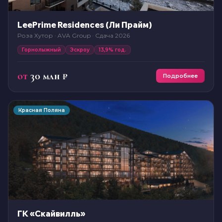
LeePrime Residences (Ли Прайм)
Роза Хутор · AVA Group · Сдача 2026
Горнолыжный
Эскроу
13,9% год.
от
30 млн ₽
Подробнее
Красная Поляна
ГК «Скайвилль»