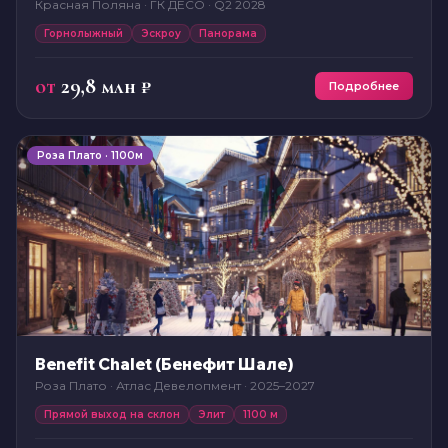
Красная Поляна · ГК ДЕСО · Q2 2028
Горнолыжный
Эскроу
Панорама
от
29,8 млн ₽
Подробнее
Роза Плато · 1100м
Benefit Chalet (Бенефит Шале)
Роза Плато · Атлас Девелопмент · 2025–2027
Прямой выход на склон
Элит
1100 м