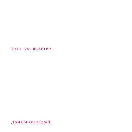
Смотреть →
4 ЖК · 20+ КВАРТИР
Вторичный рынок
Актёр Гэлакси, Королевский Парк, Сан-Сити, Моравия —
от 10 млн ₽
Смотреть →
ДОМА И КОТТЕДЖИ
Дома