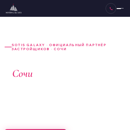
SOTIS GALAXY · ОФИЦИАЛЬНЫЙ ПАРТНЁР
ЗАСТРОЙЩИКОВ · СОЧИ
Недвижимость
в
Сочи
— горы,
море, город
Премиальные апартаменты с доходностью до 13,9%
годовых. Проверенные застройщики, ДДУ, эскроу.
Юридическое сопровождение — бесплатно.