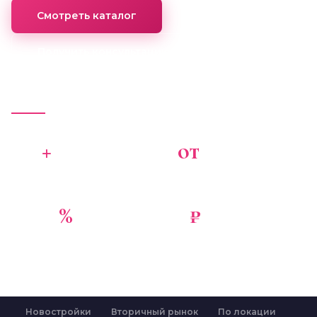
Смотреть каталог
Получить консультацию
15
+
от
8
ЛЕТ НА РЫНКЕ
МЛН ₽
СОЧИ
СТОИМОСТЬ
13,9
%
0
₽
ДОХОДНОСТЬ
КОМИССИЯ
ГОДОВЫХ
ПОКУПАТЕЛЮ
Новостройки
Вторичный рынок
По локации