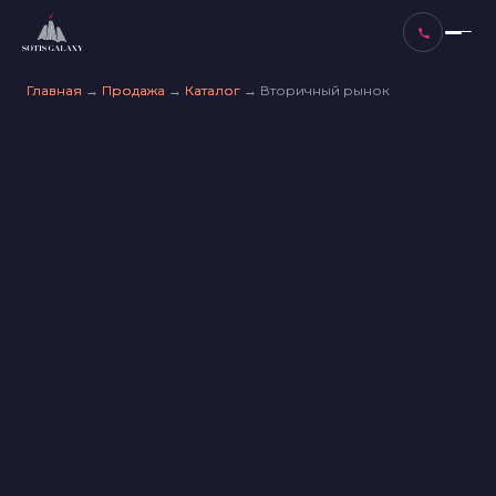
Главная
Главная
→
→
Продажа
Продажа
→
→
Каталог
Каталог
→
→
Вторичный рынок
Вторичный рынок