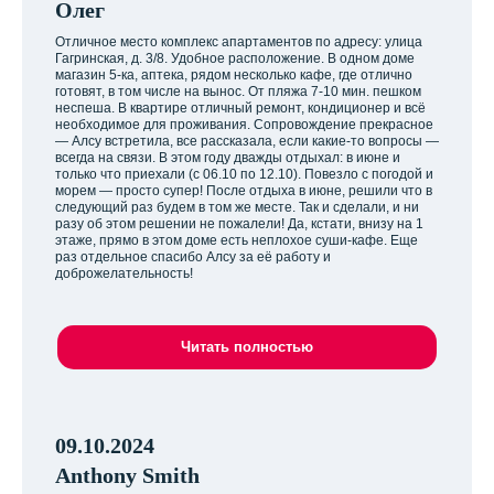
Олег
Отличное место комплекс апартаментов по адресу: улица
Гагринская, д. 3/8. Удобное расположение. В одном доме
магазин 5-ка, аптека, рядом несколько кафе, где отлично
готовят, в том числе на вынос. От пляжа 7-10 мин. пешком
неспеша. В квартире отличный ремонт, кондиционер и всё
необходимое для проживания. Сопровождение прекрасное
— Алсу встретила, все рассказала, если какие-то вопросы —
всегда на связи. В этом году дважды отдыхал: в июне и
только что приехали (с 06.10 по 12.10). Повезло с погодой и
морем — просто супер! После отдыха в июне, решили что в
следующий раз будем в том же месте. Так и сделали, и ни
разу об этом решении не пожалели! Да, кстати, внизу на 1
этаже, прямо в этом доме есть неплохое суши-кафе. Еще
раз отдельное спасибо Алсу за её работу и
доброжелательность!
Читать полностью
09.10.2024
Anthony Smith