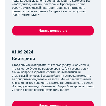
неделю, очень доволен. Удобная локация, в доме есть всё
необходимое, магазин, рестораны. Просторный пляж,
1000₽ в сутки, бассейн на территории бесплатно,есть
фитнес в отеле напротив «Лазурный» если по суточно
3000₽ Рекомендую!!!
Читать полностью
01.09.2024
Екатерина
4 года снимаем апартаменты только у Алсу. Знаем точно,
что качество будет на высшем уровне. Алсу всегда решит
любой вопрос в короткие сроки! Очень позитивный,
отзывчивый человек. Всегда пойдет на встречу, потому что
ее приоритет-это довольные гости. Мы не рассматриваем
для себя никаких вариантов, кроме как сотрудничать с Алсу.
И в следующем году обязательно будем бронировать только
у нее! Искренне рекомендуем только Алсу.
Читать полностью