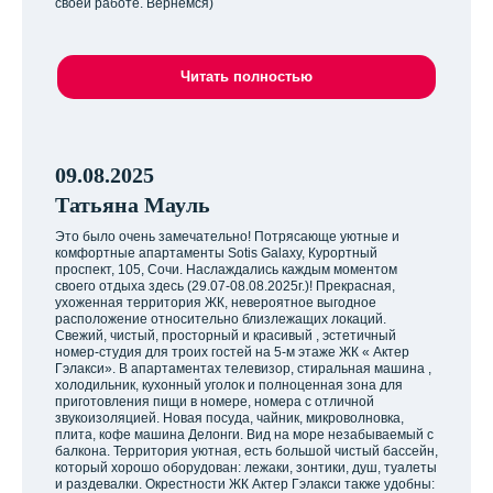
своей работе. Вернемся)
Читать полностью
09.08.2025
Татьяна Мауль
Это было очень замечательно! Потрясающе уютные и
комфортные апартаменты Sotis Galaxy, Курортный
проспект, 105, Сочи. Наслаждались каждым моментом
своего отдыха здесь (29.07-08.08.2025г.)! Прекрасная,
ухоженная территория ЖК, невероятное выгодное
расположение относительно близлежащих локаций.
Свежий, чистый, просторный и красивый , эстетичный
номер-студия для троих гостей на 5-м этаже ЖК « Актер
Гэлакси». В апартаментах телевизор, стиральная машина ,
холодильник, кухонный уголок и полноценная зона для
приготовления пищи в номере, номера с отличной
звукоизоляцией. Новая посуда, чайник, микроволновка,
плита, кофе машина Делонги. Вид на море незабываемый с
балкона. Территория уютная, есть большой чистый бассейн,
который хорошо оборудован: лежаки, зонтики, душ, туалеты
и раздевалки. Окрестности ЖК Актер Гэлакси также удобны: