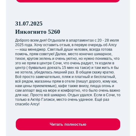
31.07.2025
Инкогнито 5260
Доброго всем дня! Отдыхали в апартаментах с 20 - 28 июля
2025 года. Хочу оставить отзыв, в первую очередь об Алсу
— наш менеджер. Светлый души человек, всегда готова
помочь, прям советую! Далее, место конечно шикарное,
тихое, кругом зелень и очень уютно, но нужно понимать, что
это не прям в центре Сочи, что очень радует, тк ездили в
центр ( буквально доехать 15 мин на такси) и там жить я бы
не хотела, убедилась лишний раз. В общем скажу кратко.
Всё просто замечательно, пляж и платный и бесплатный,
всё рядом, магазины прям в отеле (пишут дорого, кому как,
нам цены приемлемые), кафе также внизу, пицца огонь и
сам аппарт вид на море и комфортно, что было очень важно
для нас. Просто всё шикарно. Отдых удался. Если в Сочи, то
только в Актёр Гэлэкси, место очень удачное. Ещё раз
спасибо Алсу!
Читать полностью