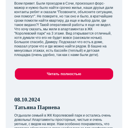
Всем привет. Были проездом в Сочи, произошел форс-
мажор и нужно было найти срочно жилье, наши друзья дали
контакты ребят и сказали "Позвоните, объясните ситуацию,
они помогут". Не поверите, но так оно и было, в кратчайшие
сроки помогли найти квартиру, да еще и выбор дали, где
такое видано?! Такой оперативной работы я еще не видел.
Что хочу сказать, мы жили в апартаментах в ЖК
"Королевский парк" на 3 этаже. Вид открывается отличный,
хотя думали что его не будет вовсе (заезжали ночью).
Большое спасибо, Дамиру. Подсказал что есть в доме,
показал утром что и где можно найти рядом. В башне на
минусовых этажах, есть бассейн (теплый) и детская
площадка (очень удобно, так как с нами были дети).
Читать полностью
08.10.2024
Татьяна Парнева
Отдыхали семьей в ЖК Королевский парк и остались очень
довольны! Апартаменты просторные, чистые и очень
уютные, с видом на море. Нам особенно понравилось, что