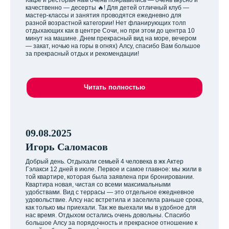
качественно — десерты 🔥! Для детей отличный клуб —
мастер-классы и занятия проводятся ежедневно для
разной возрастной категории! Нет фланирующих толп
отдыхающих как в центре Сочи, но при этом до центра 10
минут на машине. Днем прекрасный вид на море, вечером
— закат, ночью на горы в огнях) Алсу, спасибо Вам большое
за прекрасный отдых и рекомендации!
Читать полностью
09.08.2025
Игорь Саломасов
Добрый день. Отдыхали семьей 4 человека в жк Актер
Гэлакси 12 дней в июле. Первое и самое главное: мы жили в
той квартире, которая была заявлена при бронировании.
Квартира новая, чистая со всеми максимальными
удобствами. Вид с террасы — это отдельное ежедневное
удовольствие. Алсу нас встретила и заселила раньше срока,
как только мы приехали. Так же выехали мы в удобное для
нас время. Отдыхом остались очень довольны. Спасибо
большое Алсу за порядочность и прекрасное отношение к