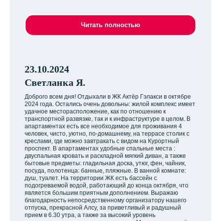
Читать полностью
23.10.2024
Светланка Я.
Доброго всем дня! Отдыхали в ЖК Актёр Гэлакси в октябре
2024 года. Остались очень довольны: жилой комплекс имеет
удачное месторасположение, как по отношению к
транспортной развязке, так и к инфраструктуре в целом. В
апартаментах есть все необходимое для проживания 4
человек, чисто, уютно, по-домашнему, на террасе столик с
креслами, где можно завтракать с видом на Курортный
проспект. В апартаментах удобные спальные места :
двуспальная кровать и раскладной мягкий диван, а также
бытовые предметы: гладильная доска, утюг, фен, чайник,
посуда, полотенца: банные, пляжные. В ванной комнате:
душ, туалет. На территории ЖК есть бассейн с
подогреваемой водой, работающий до конца октября, что
является большим приятным дополнением. Выражаю
благодарность непосредственному организатору нашего
отпуска, прекрасной Алсу, за приветливый и радушный
прием в 6.30 утра, а также за высокий уровень