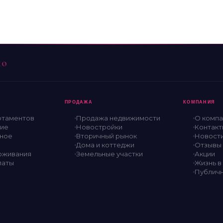
но
ПРОДАЖА
КОМПАНИЯ
ртаментов
Продажа недвижимости
О компа
ие
Новостройки
Контакт
ное
Вторичный рынок
Новост
Дома и коттеджи
Отзывы
оживания
Земельные участки
Акции
латы
Жизнь в
Публич