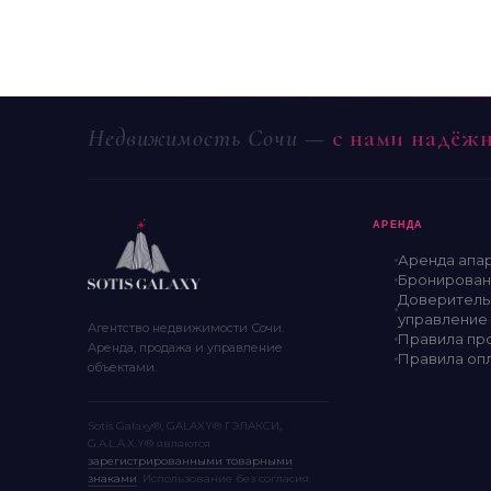
Недвижимость Сочи —
с нами надёж
АРЕНДА
Аренда апа
Бронирован
Доверитель
управление
Агентство недвижимости Сочи.
Правила пр
Аренда, продажа и управление
Правила оп
объектами.
Sotis Galaxy®, GALAXY® ГЭЛАКСИ,
G.A.L.A.X.Y® являются
зарегистрированными товарными
знаками
. Использование без согласия