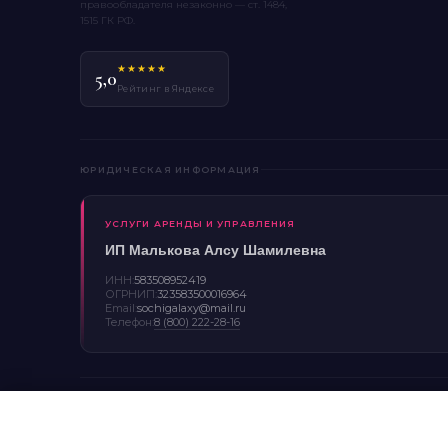
правообладателя незаконно — ст. 1484,
1515 ГК РФ.
★★★★★
5,0
Рейтинг в Яндексе
ЮРИДИЧЕСКАЯ ИНФОРМАЦИЯ
УСЛУГИ АРЕНДЫ И УПРАВЛЕНИЯ
ИП Малькова Алсу Шамилевна
ИНН:
583508952419
ОГРНИП:
323583500016964
Email:
sochigalaxy@mail.ru
Телефон:
8 (800) 222-28-16
© 2026 Sotis Galaxy. Все права защищены.
П