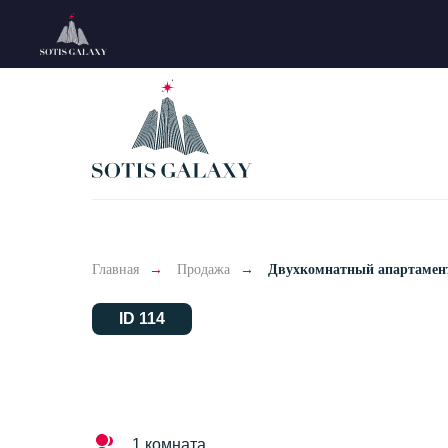
Главная
→
Продажа
→
Двухкомнатный апартамент
ID 114
1 комната