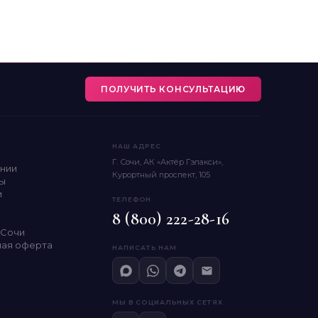
ПОЛУЧИТЬ КОНСУЛЬТАЦИЮ
НАШ АДРЕС
Г. Сочи, АК «Актёр Гэлакси»,
нии
Курортный проспект, 105
ы
и
ТЕЛЕФОН
8 (800) 222-28-16
 Сочи
ная оферта
НАПИСАТЬ НАМ
МЫ В СОЦИАЛЬНЫХ СЕТЯХ