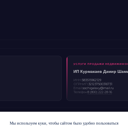
УСЛУГИ ПРОДАЖИ НЕДВИЖИМО
ИП Курмакаев Дамир Шам
ИНН:
583515962129
ОГРНИП:
321237500316731
Email:
sochigalaxy@mail.ru
Телефон:
8 (800) 222-28-16
олитика конфиденциальности
Публичная оферта
Правила оплаты
Правила прож
Мы используем куки, чтобы сайтом было удобно пользоваться