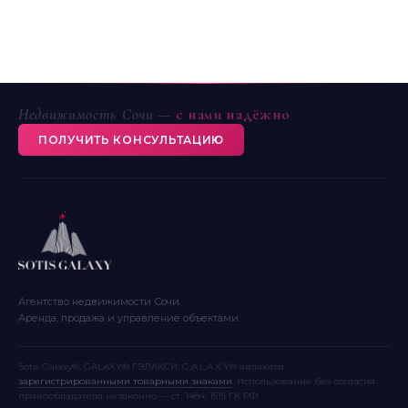
Недвижимость Сочи —
с нами надёжно
ПОЛУЧИТЬ КОНСУЛЬТАЦИЮ
Агентство недвижимости Сочи.
Аренда, продажа и управление объектами.
Sotis Galaxy®, GALAXY® ГЭЛАКСИ, G.A.L.A.X.Y® являются
зарегистрированными товарными знаками
. Использование без согласия
правообладателя незаконно — ст. 1484, 1515 ГК РФ.