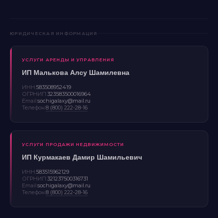
ЮРИДИЧЕСКАЯ ИНФОРМАЦИЯ
УСЛУГИ АРЕНДЫ И УПРАВЛЕНИЯ
ИП Малькова Алсу Шамилевна
ИНН:
583508952419
ОГРНИП:
323583500016964
Email:
sochigalaxy@mail.ru
Телефон:
8 (800) 222-28-16
УСЛУГИ ПРОДАЖИ НЕДВИЖИМОСТИ
ИП Курмакаев Дамир Шамильевич
ИНН:
583515962129
ОГРНИП:
321237500316731
Email:
sochigalaxy@mail.ru
Телефон:
8 (800) 222-28-16