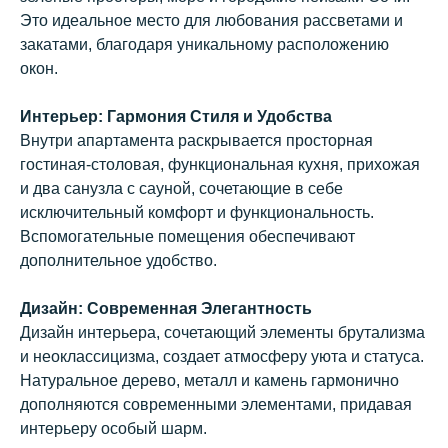
Это идеальное место для любования рассветами и
закатами, благодаря уникальному расположению
окон.
Интерьер: Гармония Стиля и Удобства
ВАМ
Внутри апартамента раскрывается просторная
ПЕРЕЗВОНИТЬ?
гостиная-столовая, функциональная кухня, прихожая
Заполните форму, и наш менеджер
и два санузла с сауной, сочетающие в себе
свяжется с Вами в ближайшее время
исключительный комфорт и функциональность.
Вспомогательные помещения обеспечивают
дополнительное удобство.
Дизайн: Современная Элегантность
+7
Дизайн интерьера, сочетающий элементы брутализма
и неоклассицизма, создает атмосферу уюта и статуса.
Заказать звонок
Натуральное дерево, металл и камень гармонично
дополняются современными элементами, придавая
интерьеру особый шарм.