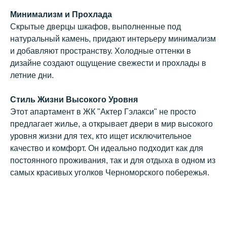
Нажимая кнопку «Заказать звонок»,
вы соглашаетесь с условиями
Минимализм и Прохлада
политики конфиденциальности
Скрытые дверцы шкафов, выполненные под
натуральный камень, придают интерьеру минимализм
и добавляют пространству. Холодные оттенки в
дизайне создают ощущение свежести и прохлады в
летние дни.
Стиль Жизни Высокого Уровня
ОФИС ПРОДАЖ
Этот апартамент в ЖК "Актер Гэлакси" не просто
г. Сочи, апартаментный комплекс «Актер
предлагает жилье, а открывает двери в мир высокого
Гэлакси», Курортный проспект, 105
уровня жизни для тех, кто ищет исключительное
качество и комфорт. Он идеально подходит как для
РЕЖИМ РАБОТЫ
постоянного проживания, так и для отдыха в одном из
пн-пт с 9:00 — 19:00, сб-вс по записи
самых красивых уголков Черноморского побережья.