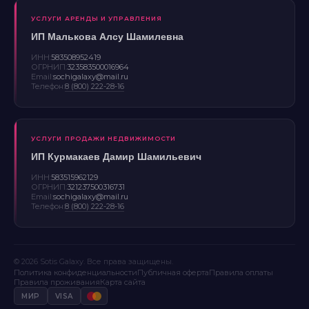
УСЛУГИ АРЕНДЫ И УПРАВЛЕНИЯ
ИП Малькова Алсу Шамилевна
ИНН:
583508952419
ОГРНИП:
323583500016964
Email:
sochigalaxy@mail.ru
Телефон:
8 (800) 222-28-16
УСЛУГИ ПРОДАЖИ НЕДВИЖИМОСТИ
ИП Курмакаев Дамир Шамильевич
ИНН:
583515962129
ОГРНИП:
321237500316731
Email:
sochigalaxy@mail.ru
Телефон:
8 (800) 222-28-16
© 2026 Sotis Galaxy. Все права защищены.
Политика конфиденциальности
Публичная оферта
Правила оплаты
Правила проживания
Карта сайта
МИР
VISA