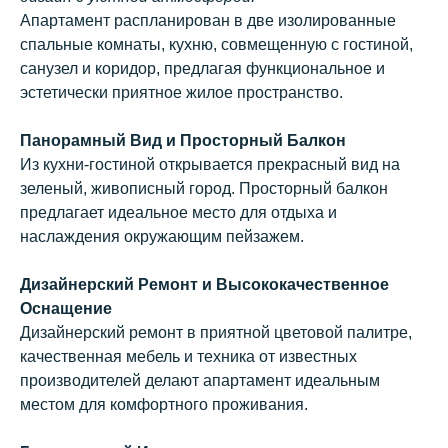
Апартамент распланирован в две изолированные
спальные комнаты, кухню, совмещенную с гостиной,
санузел и коридор, предлагая функциональное и
эстетически приятное жилое пространство.
Панорамный Вид и Просторный Балкон
Из кухни-гостиной открывается прекрасный вид на
зеленый, живописный город. Просторный балкон
предлагает идеальное место для отдыха и
наслаждения окружающим пейзажем.
Дизайнерский Ремонт и Высококачественное
Оснащение
ВАМ
Дизайнерский ремонт в приятной цветовой палитре,
ПЕРЕЗВОНИТЬ?
качественная мебель и техника от известных
Заполните форму, и наш менеджер
производителей делают апартамент идеальным
свяжется с Вами в ближайшее время
местом для комфортного проживания.