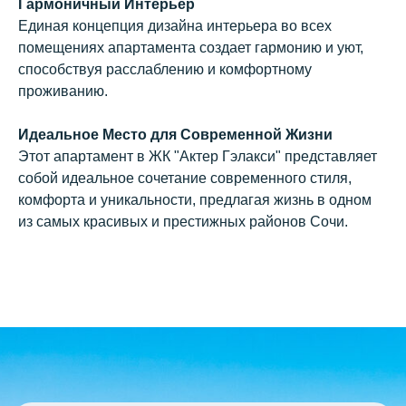
Гармоничный Интерьер
Единая концепция дизайна интерьера во всех
+7
помещениях апартамента создает гармонию и уют,
способствуя расслаблению и комфортному
проживанию.
Заказать звонок
Идеальное Место для Современной Жизни
Этот апартамент в ЖК "Актер Гэлакси" представляет
Нажимая кнопку «Заказать звонок»,
собой идеальное сочетание современного стиля,
вы соглашаетесь с условиями
комфорта и уникальности, предлагая жизнь в одном
политики конфиденциальности
из самых красивых и престижных районов Сочи.
ОФИС ПРОДАЖ
г. Сочи, апартаментный комплекс «Актер
Гэлакси», Курортный проспект, 105