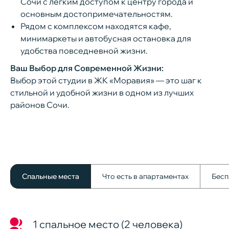
Сочи с легким доступом к центру города и
окон, французский балкон, телевизор,
основным достопримечательностям.
качественное постельное белье
Рядом с комплексом находятся кафе,
Ванная комната с душевой кабиной с
ВАМ ПЕРЕЗВОНИТЬ?
минимаркеты и автобусная остановка для
тропическим душем, стиральная
удобства повседневной жизни.
машина, полотенца, в т.ч. пляжные
Заполните форму, и наш менеджер
Гардеробная с большим количеством
Ваш Выбор для Современной Жизни:
свяжется с Вами в ближайшее время
мест для хранения, фен, утюг,
Выбор этой студии в ЖК «Моравия» — это шаг к
гладильная доска, сушилка, пылесос и
стильной и удобной жизни в одном из лучших
необходимые принадлежности для
районов Сочи.
уборки
В стоимость включены коммунальные
услуги
+7
Заказать звонок
Спальные места
Что есть в апартаментах
Бесп
Нажимая кнопку «Заказать
звонок», вы соглашаетесь с
условиями
политики
конфиденциальности