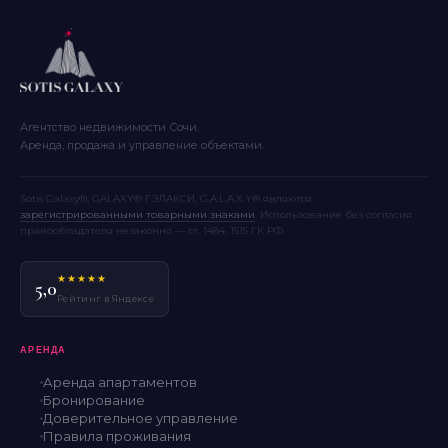
Агентство недвижимости Сочи.
Аренда, продажа и управление объектами.
Sotis Galaxy®, GALAXY® ГЭЛАКСИ, G.A.L.A.X.Y® являются
зарегистрированными товарными знаками
. Использование без согласия
правообладателя незаконно — ст. 1484, 1515 ГК РФ.
★★★★★
5,0
Рейтинг в Яндексе
АРЕНДА
Аренда апартаментов
Бронирование
Доверительное управление
Правила проживания