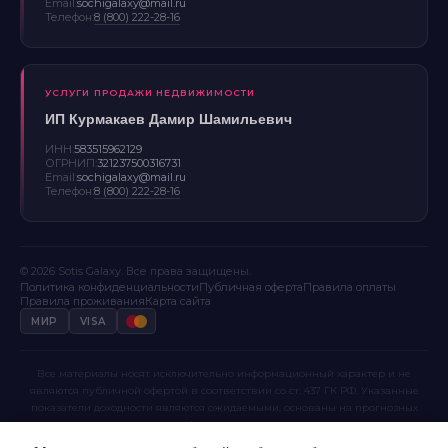
Email:
sochigalaxy@mail.ru
Телефон:
8 (800) 222-28-16
УСЛУГИ ПРОДАЖИ НЕДВИЖИМОСТИ
ИП Курмакаев Дамир Шамильевич
ИНН:
583515962129
ОГРНИП:
321237500316731
Email:
sochigalaxy@mail.ru
Телефон:
8 (800) 222-28-16
© 2026 Sotis Galaxy. Все права защищены.
Политика конфиденциальности
Публичная оферта
Правила оплаты
Правила проживания
Карта сайта
МИР
VISA
Все материалы носят исключительно информационный характер и не
являются публичной офертой в соответствии со ст. 437 ГК РФ. Указанные
показатели доходности являются ожидаемыми, основаны на прогнозных
данных и не гарантируются — фактические результаты могут отличаться от
заявленных. Информация не является инвестиционной рекомендацией.