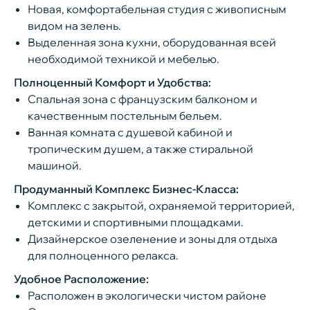
Новая, комфортабельная студия с живописным
видом на зелень.
Выделенная зона кухни, оборудованная всей
необходимой техникой и мебелью.
Полноценный Комфорт и Удобства:
1 спальное место (2 человека)
Спальная зона с французским балконом и
По запросу дополнительно
качественным постельным бельем.
предоставляется детская кроватка с
Ванная комната с душевой кабиной и
постельным бельём
тропическим душем, а также стиральной
машиной.
Декабрь, январь, февраль — 7 5
В апартаменте есть все необходимое
00 ₽
/
Wi-Fi, спутниковое телевидение
Услуги клининга
для комфортного проживания и
сутки. Новогодние праздники с 25.12
Продуманный Комплекс Бизнес-Класса:
По запросу дополнительно
отдыха, полностью укомплектован
по 09.01 — 13 5
00
₽
/ сутки.
Комплекс с закрытой, охраняемой территорией,
всей необходимой техникой и
предоставляется детская кровать-
бытовыми принадлежностями
детскими и спортивными площадками.
Март, апрель, май — 7 500
₽
/ сутки.
манеж с постельным бельём
Майские праздники — 10 500 ₽ / сутки.
Дизайнерское озеленение и зоны для отдыха
В кухне: посудомоечная машина,
для полноценного релакса.
варочная плита, духовой шкаф,
Июнь, июль, август — 15 000
₽
/ сутки.
микроволновая печь, чайник,
Удобное Расположение:
Сентябрь —
10 500 ₽ / сутки
, о
ктябрь,
холодильник, вся необходимая посуда,
Расположен в экологически чистом районе
приборы
ноябрь — 7 500 ₽ / сутки.
Спальная зона с прекрасным видом из