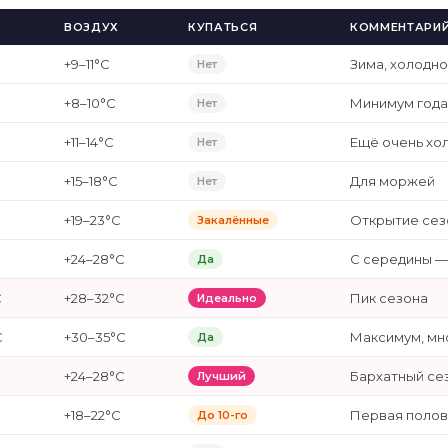
ВОЗДУХ
КУПАТЬСЯ
КОММЕНТАРИ
+9–11°C
Зима, холодно
Нет
+8–10°C
Минимум года
Нет
+11–14°C
Ещё очень хо
Нет
+15–18°C
Для моржей
Нет
+19–23°C
Открытие сезо
Закалённые
+24–28°C
С середины —
Да
C
+28–32°C
Пик сезона
Идеально
C
+30–35°C
Максимум, мн
Да
C
+24–28°C
Бархатный се
Лучший
+18–22°C
Первая полов
До 10-го