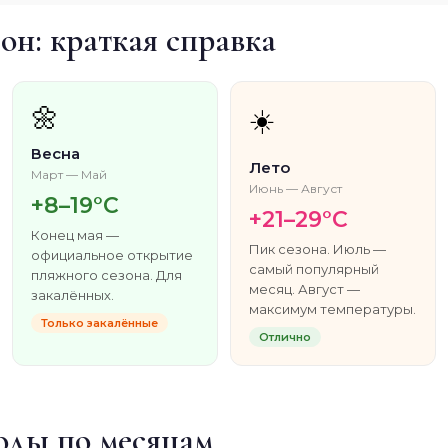
он: краткая справка
🌼
☀️
Весна
Лето
Март — Май
Июнь — Август
+8–19°C
+21–29°C
Конец мая —
Пик сезона. Июль —
официальное открытие
самый популярный
пляжного сезона. Для
месяц. Август —
закалённых.
максимум температуры.
Только закалённые
Отлично
оды по месяцам