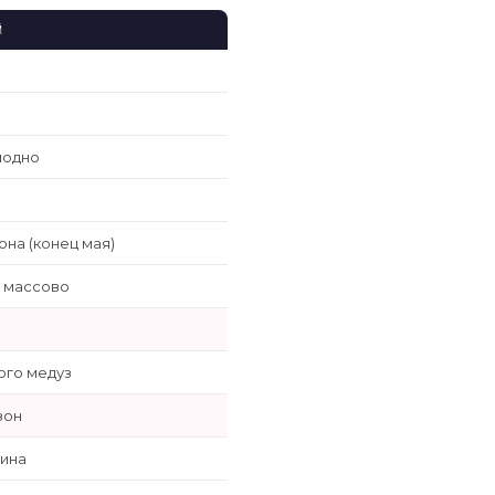
Й
лодно
на (конец мая)
 массово
ого медуз
зон
ина