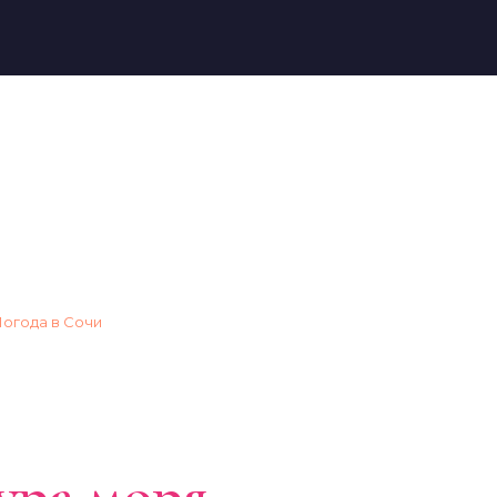
огода в Сочи
→
Когда купаться
морское побережье
Обновлено 2026
паться в Сочи:
ура моря