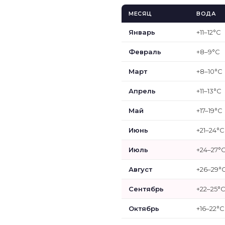
МЕСЯЦ
ВОДА
Январь
+11–12°C
Февраль
+8–9°C
Март
+8–10°C
Апрель
+11–13°C
Май
+17–19°C
Июнь
+21–24°C
Июль
+24–27°
Август
+26–29°
Сентябрь
+22–25°
Октябрь
+16–22°C