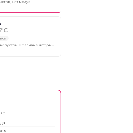
истов, нет медуз.
ь
3°C
ться
яж пустой. Красивые штормы.
2°C
ода
ень