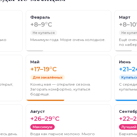
Февраль
Март
+8–9°C
+8–10
Не купаться
Не купа
ько
Минимум года. Море очень холодное.
Ещё очен
по набе
Май
Июнь
+17–19°C
+21–2
Для закалённых
Купатьс
открыт,
Конец мая — открытие сезона.
С серед
Загорать комфортно, купаться
купальны
бодряще.
Август
Сентяб
+26–29°C
+22–2
Максимум
Лучший
есь день.
Вода как парное молоко. Много
Бархатны