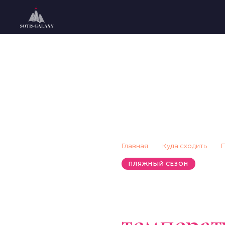
Главная
→
Куда сходить
→
П
Черно
ПЛЯЖНЫЙ СЕЗОН
Когда ку
температ