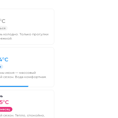
°C
ться
ь холодно. Только прогулки
режной.
4°C
я
ины июня — массовый
й сезон. Вода комфортная.
рь
5°C
 месяц
й сезон. Тепло, спокойно,