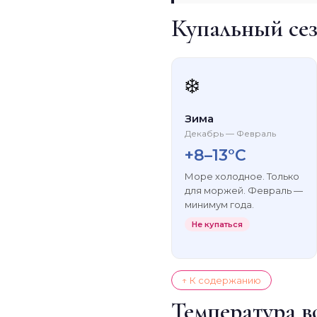
Купальный сез
❄️
Зима
Декабрь — Февраль
+8–13°C
Море холодное. Только
для моржей. Февраль —
минимум года.
Не купаться
↑ К содержанию
Температура в