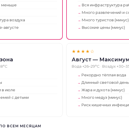
о меньше
Вся инфраструктура ра
Много развлечений и 
ура воздуха
Много туристов (минус)
е-августе
Высокие цены (минус)
★★★★☆
зона
Август — Максимум
28°C
Вода +26–29°C · Воздух +30–3
Рекордно тёплая вода
ы
Длинный световой день
 в июле
Жара и духота (минус)
семей с детьми
Много медуз (минус)
Риск кишечных инфекций
 ПО ВСЕМ МЕСЯЦАМ