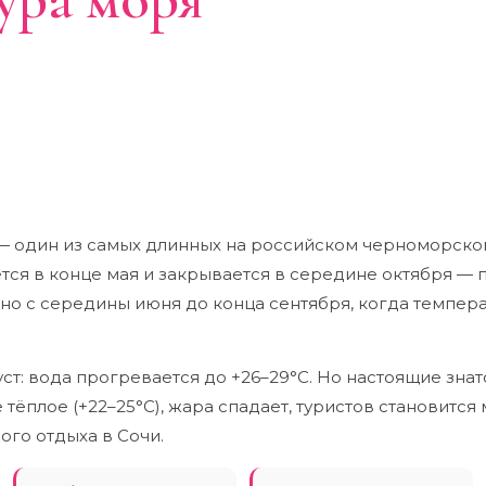
ам 2026
А
МАКС. ТЕМПЕРАТУРА
ЛУЧШИЙ МЕСЯЦ
ентябрь
+26–29°C (август)
Сентябрь
 — один из самых длинных на российском черноморско
ся в конце мая и закрывается в середине октября — п
но с середины июня до конца сентября, когда темпер
уст: вода прогревается до +26–29°C. Но настоящие зна
тёплое (+22–25°C), жара спадает, туристов становится 
го отдыха в Сочи.