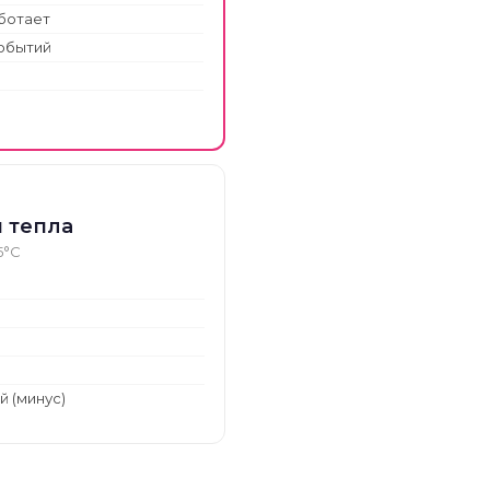
ботает
событий
 тепла
5°C
 (минус)