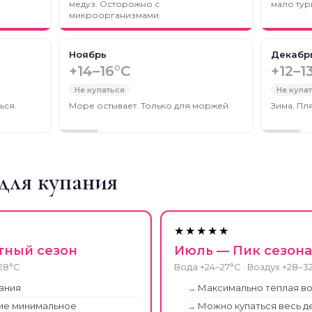
медуз. Осторожно с
мало тур
микроорганизмами.
Ноябрь
Декабр
+14–16°C
+12–1
Не купаться
Не купа
ься.
Море остывает. Только для моржей.
Зима. Пл
для купания
★★★★★
тный сезон
Июль — Пик сезона
–28°C
Вода +24–27°C · Воздух +28–3
ания
Максимально тёплая в
ие минимальное
Можно купаться весь д