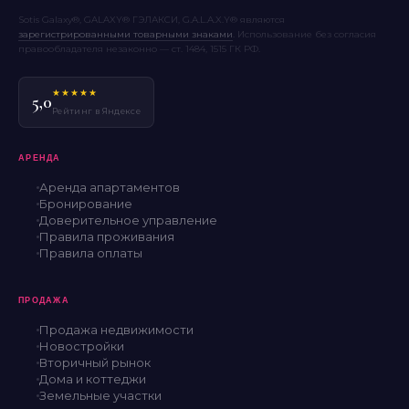
Sotis Galaxy®, GALAXY® ГЭЛАКСИ, G.A.L.A.X.Y® являются
зарегистрированными товарными знаками
. Использование без согласия
правообладателя незаконно — ст. 1484, 1515 ГК РФ.
★★★★★
5,0
Рейтинг в Яндексе
АРЕНДА
Аренда апартаментов
Бронирование
Доверительное управление
Правила проживания
Правила оплаты
ПРОДАЖА
Продажа недвижимости
Новостройки
Вторичный рынок
Дома и коттеджи
Земельные участки