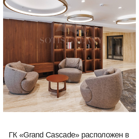
Это архитектурный шедевр,
внесший своё имя в летопись Сочи
— резиденция для избранных на
лучшей улице у моря.
Уникальная локация
в
историческом центре
сочетает
очарование старого Сочи с
пульсирующим ритмом
современной южной столицы,
предоставляя эксклюзивные
возможности для
элитной жизни
ГОРНОЛЫЖНЫЙ КУРОРТ