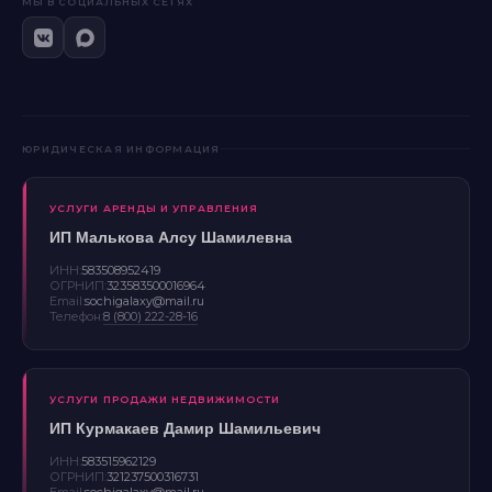
МЫ В СОЦИАЛЬНЫХ СЕТЯХ
ЮРИДИЧЕСКАЯ ИНФОРМАЦИЯ
УСЛУГИ АРЕНДЫ И УПРАВЛЕНИЯ
ИП Малькова Алсу Шамилевна
ИНН:
583508952419
ОГРНИП:
323583500016964
Email:
sochigalaxy@mail.ru
Телефон:
8 (800) 222-28-16
УСЛУГИ ПРОДАЖИ НЕДВИЖИМОСТИ
ИП Курмакаев Дамир Шамильевич
ИНН:
583515962129
ОГРНИП:
321237500316731