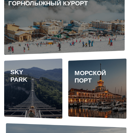
Не упустите свой шанс —
бронируйте сейчас, ведь цены
не ждут, они лишь растут!
+7
Оставить заявку
Нажимая кнопку «Оставить заявку», вы
соглашаетесь с условиями
политики
конфиденциальности