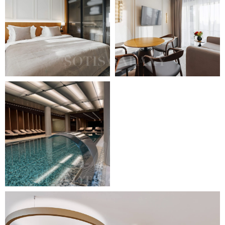
ГК «Grand Cascade» расположен в
самом сердце Сочи на Курортном
проспекте, в 200 метрах от
исторического Морского порта и в
150 метрах от пляжного
пространства "Маяк". Комплекс
окружен главными
достопримечательностями:
Платановая аллея, поющие
фонтаны, Дендрарий,
Художественный музей.