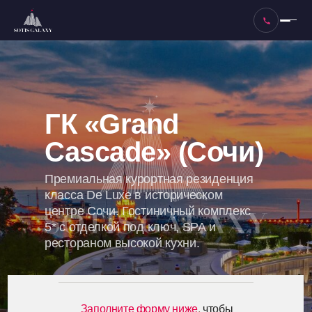
ГК «Grand
Cascade» (Сочи)
Премиальная курортная резиденция
класса De Luxe в историческом
центре Сочи. Гостиничный комплекс
5* с отделкой под ключ, SPA и
рестораном высокой кухни.
Заполните форму ниже
,
чтобы