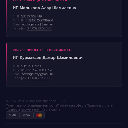
УСЛУГИ АРЕНДЫ И УПРАВЛЕНИЯ
ИП Малькова Алсу Шамилевна
ИНН:
583508952419
ОГРНИП:
323583500016964
Email:
sochigalaxy@mail.ru
Телефон:
8 (800) 222-28-16
УСЛУГИ ПРОДАЖИ НЕДВИЖИМОСТИ
ИП Курмакаев Дамир Шамильевич
ИНН:
583515962129
ОГРНИП:
321237500316731
Email:
sochigalaxy@mail.ru
Телефон:
8 (800) 222-28-16
© 2026 Sotis Galaxy. Все права защищены.
Политика конфиденциальности
Публичная оферта
Правила оплаты
Правила проживания
Карта сайта
МИР
VISA