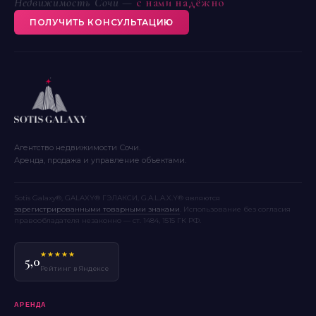
Недвижимость Сочи —
с нами надёжно
ПОЛУЧИТЬ КОНСУЛЬТАЦИЮ
Агентство недвижимости Сочи.
Аренда, продажа и управление объектами.
Sotis Galaxy®, GALAXY® ГЭЛАКСИ, G.A.L.A.X.Y® являются
зарегистрированными товарными знаками
. Использование без согласия
правообладателя незаконно — ст. 1484, 1515 ГК РФ.
★★★★★
5,0
Рейтинг в Яндексе
АРЕНДА