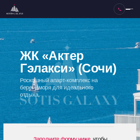
ЖК «Актер
Гэлакси» (Сочи)
Роскошный апарт-комплекс на
берегу моря для идеального
отдыха.
Заполните форму ниже
,
чтобы