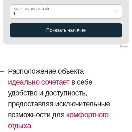
УСПЕЙТЕ ДО
ПОВЫШЕНИЯ ЦЕН!
Не упустите свой шанс — бронируйте
сейчас, ведь цены не ждут, они лишь
Bnovo
растут!
+7
Оставить заявку