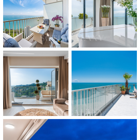
Жилой комплекс высшего класса
находится в окружении зелени
всего в 200 метрах от Черного моря.
ЖК Актер Гэлакси представляет
собой бескрайнее море, горы и
свежий воздух. Это место, в
которое легко влюбиться.
Современный жилой комплекс
делового класса в городе Сочи.