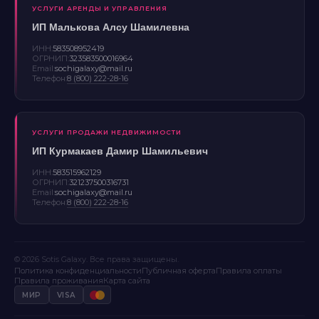
УСЛУГИ АРЕНДЫ И УПРАВЛЕНИЯ
ИП Малькова Алсу Шамилевна
ИНН:
583508952419
ОГРНИП:
323583500016964
Email:
sochigalaxy@mail.ru
Телефон:
8 (800) 222-28-16
УСЛУГИ ПРОДАЖИ НЕДВИЖИМОСТИ
ИП Курмакаев Дамир Шамильевич
ИНН:
583515962129
ОГРНИП:
321237500316731
Email:
sochigalaxy@mail.ru
Телефон:
8 (800) 222-28-16
© 2026 Sotis Galaxy. Все права защищены.
Политика конфиденциальности
Публичная оферта
Правила оплаты
Правила проживания
Карта сайта
МИР
VISA