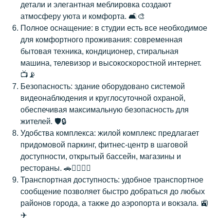
детали и элегантная меблировка создают
атмосферу уюта и комфорта. 🛋️🎨
Полное оснащение: в студии есть все необходимое
для комфортного проживания: современная
бытовая техника, кондиционер, стиральная
машина, телевизор и высокоскоростной интернет.
ВАМ
📺📡
ПЕРЕЗВОНИТЬ?
Безопасность: здание оборудовано системой
Заполните форму, и наш менеджер
видеонаблюдения и круглосуточной охраной,
свяжется с Вами в ближайшее время
обеспечивая максимальную безопасность для
жителей. 🛡️🔒
Удобства комплекса: жилой комплекс предлагает
придомовой паркинг, фитнес-центр в шаговой
+7
доступности, открытый бассейн, магазины и
рестораны. 🚗🏋️‍♂️🏊‍♀️
Транспортная доступность: удобное транспортное
Заказать звонок
сообщение позволяет быстро добраться до любых
районов города, а также до аэропорта и вокзала. 🚉
✈️