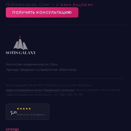
Недвижимость Сочи —
с нами надёжно
ПОЛУЧИТЬ КОНСУЛЬТАЦИЮ
Агентство недвижимости Сочи.
Аренда, продажа и управление объектами.
Sotis Galaxy®, GALAXY® ГЭЛАКСИ, G.A.L.A.X.Y® являются
зарегистрированными товарными знаками
. Использование без согласия
правообладателя незаконно — ст. 1484, 1515 ГК РФ.
★★★★★
5,0
Рейтинг в Яндексе
АРЕНДА