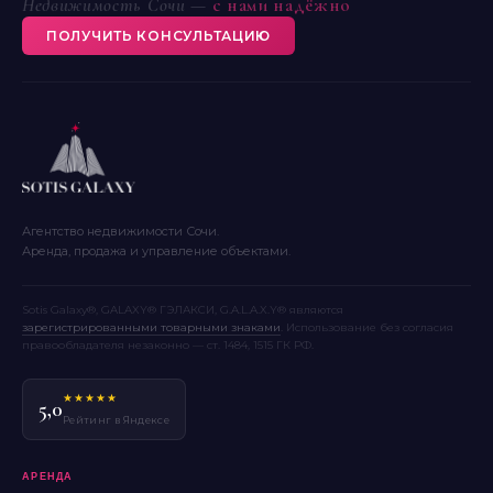
Недвижимость Сочи —
с нами надёжно
ПОЛУЧИТЬ КОНСУЛЬТАЦИЮ
Агентство недвижимости Сочи.
Аренда, продажа и управление объектами.
Sotis Galaxy®, GALAXY® ГЭЛАКСИ, G.A.L.A.X.Y® являются
зарегистрированными товарными знаками
. Использование без согласия
правообладателя незаконно — ст. 1484, 1515 ГК РФ.
★★★★★
5,0
Рейтинг в Яндексе
АРЕНДА