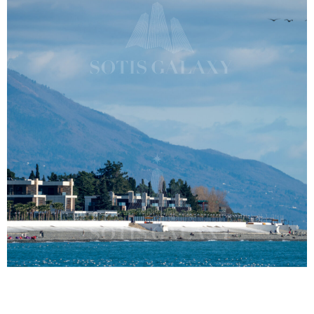
комплекс
, включающий в себя
отель 5* и коттеджный посёлок,
расположенный в нескольких шагах
от тёплого Чёрного моря и
Олимпийского парка в посёлке
Сириус.
На территории комплекса с
ландшафтным озеленением
находятся уютные виллы, каждая
из которых имеет свою
парковочную зону, индивидуальный
бассейн и выход в сад. "Арфа"
Парк-Отель находится в посёлке
Сириус.