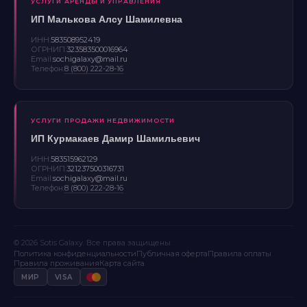
УСЛУГИ АРЕНДЫ И УПРАВЛЕНИЯ
ИП Малькова Алсу Шамилевна
ИНН:
583508952419
ОГРНИП:
323583500016964
Email:
sochigalaxy@mail.ru
Телефон:
8 (800) 222-28-16
УСЛУГИ ПРОДАЖИ НЕДВИЖИМОСТИ
ИП Курмакаев Дамир Шамильевич
ИНН:
583515962129
ОГРНИП:
321237500316731
Email:
sochigalaxy@mail.ru
Телефон:
8 (800) 222-28-16
© 2026 Sotis Galaxy. Все права защищены.
Политика конфиденциальности
Публичная оферта
Правила оплаты
Правила проживания
Карта сайта
МИР
VISA