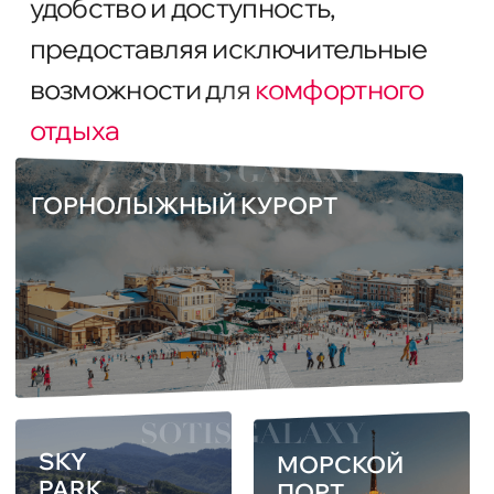
УСПЕЙТЕ ДО
ПОВЫШЕНИЯ
ЦЕН!
Не упустите свой шанс — бронируйте
сейчас, ведь цены не ждут, они лишь
растут!