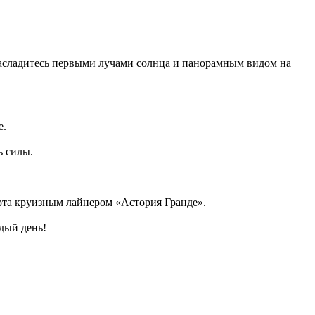
. Насладитесь первыми лучами солнца и панорамным видом на
е.
ь силы.
рта круизным лайнером «Астория Гранде».
дый день!