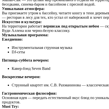
беседками, синема-баром и бассейном с пресной водой.
Уникальная атмосфера:
Вы приезжаете утром к бассейну, читаете книгу в тени деревье
— ресторан в лесу для тех, кто устал от набережной и хочет пер
Искусство и культура:
На территории работает
вернисаж под открытым небом
— ску
Вуди Аллена или черно-белую классику.
Музыкальная программа:
Ежедневно:
Инструментальная струнная музыка
DJ-сеты
Пятница-суббота вечером:
Кавер-бэнд Seven Band
Воскресенье вечером:
Струнный квартет им. С.В. Рахманинова — классическая
Гастрономическая философия:
Основная идея — передать естественный вкус блюд по уник
продуктов.
Must Try: