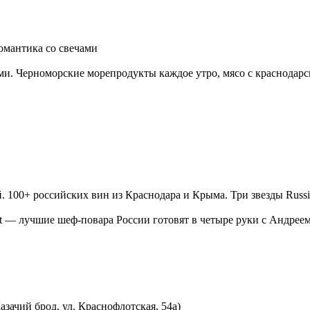
романтика со свечами
и. Черноморские морепродукты каждое утро, мясо с краснодарс
100+ российских вин из Краснодара и Крыма. Три звезды Russia
est — лучшие шеф-повара России готовят в четыре руки с Андрее
азачий брод, ул. Краснофлотская, 54а)