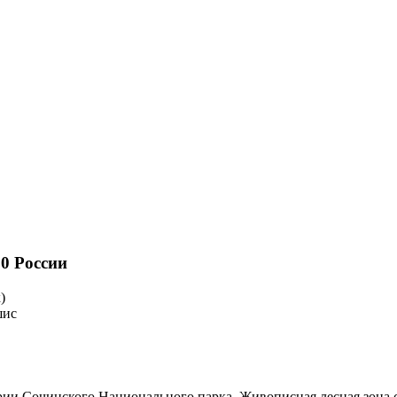
00 России
)
шис
рии Сочинского Национального парка. Живописная лесная зона 