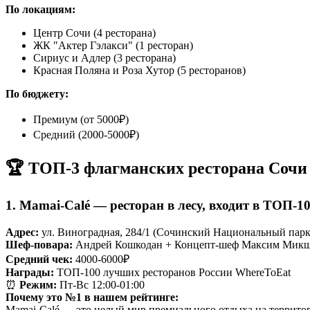
По локациям:
Центр Сочи (4 ресторана)
ЖК "Актер Гэлакси" (1 ресторан)
Сириус и Адлер (3 ресторана)
Красная Поляна и Роза Хутор (5 ресторанов)
По бюджету:
Премиум (от 5000₽)
Средний (2000-5000₽)
🏆 ТОП-3 флагманских ресторана Сочи
1. Mamai-Calé — ресторан в лесу, входит в ТОП-1
Адрес:
ул. Виноградная, 284/1 (Сочинский Национальный парк
Шеф-повара:
Андрей Кошкодан + Концепт-шеф Максим Мик
Средний чек:
4000-6000₽
Награды:
ТОП-100 лучших ресторанов России WhereToEat
⏰
Режим:
Пт-Вс 12:00-01:00
Почему это №1 в нашем рейтинге:
Mamai-Calé — это целый мир премиального отдыха на террито