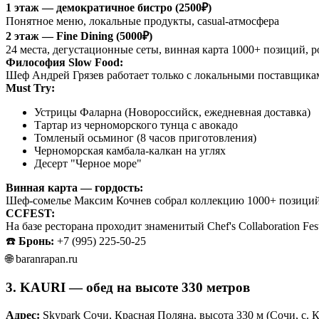
1 этаж — демократичное бистро (2500₽)
Понятное меню, локальные продукты, casual-атмосфера
2 этаж — Fine Dining (5000₽)
24 места, дегустационные сеты, винная карта 1000+ позиций, 
Философия Slow Food:
Шеф Андрей Грязев работает только с локальными поставщикам
Must Try:
Устрицы Фаларна (Новороссийск, ежедневная доставка)
Тартар из черноморского тунца с авокадо
Томленый осьминог (8 часов приготовления)
Черноморская камбала-калкан на углях
Десерт "Черное море"
Винная карта — гордость:
Шеф-сомелье Максим Кочнев собрал коллекцию 1000+ позиций. 
CCFEST:
На базе ресторана проходит знаменитый Chef's Collaboration F
☎️
Бронь:
+7 (995) 225-50-25
🌐 baranrapan.ru
3. KAURI — обед на высоте 330 метров
Адрес:
Skypark Сочи, Красная Поляна, высота 330 м (Сочи, с. К