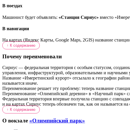
В поездах
Машинист будет объявлять:
«Станция Сириус»
вместо «Имере
В навигации
На картах (Яндекс Карты, Google Maps, 2GIS) название станции 
↑ К содержанию
Почему переименовали
Сириус — федеральная территория с особым статусом, созданна
управления, инфраструктурой, образовательными и научными
Название «Имеретинский курорт» отсылало к географии района,
называется иначе.
Переименование решает эту проблему: теперь название станции
Переименование «Олимпийской деревни» в «Научный парк» сле
Федеральная территория впервые получила станцию с совпадаю
и на картах Сириус теперь обозначен так, как он называется на 
↑ К содержанию
О вокзале
«Олимпийский парк»