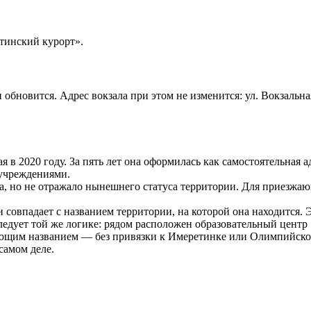
тинский курорт».
обновится. Адрес вокзала при этом не изменится: ул. Вокзальная
я в 2020 году. За пять лет она оформилась как самостоятельная
 учреждениями.
 но не отражало нынешнего статуса территории. Для приезжающи
 совпадает с названием территории, на которой она находится. Э
дует той же логике: рядом расположен образовательный центр
щим названием — без привязки к Имеретинке или Олимпийскому 
самом деле.