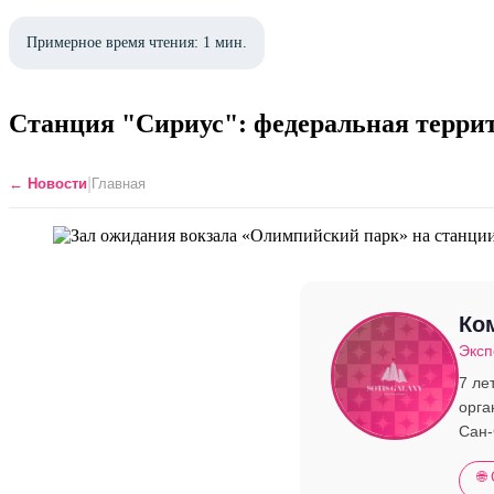
Примерное время чтения: 1 мин.
Станция "Сириус": федеральная терри
|
← Новости
Главная
Ком
Эксп
7 ле
орга
Сан-
🌐