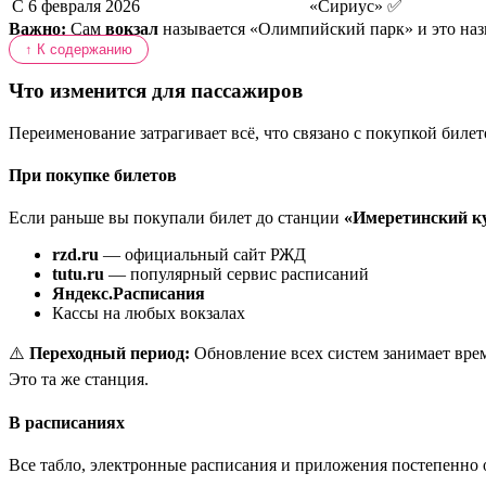
С 6 февраля 2026
«Сириус» ✅
Важно:
Сам
вокзал
называется «Олимпийский парк» и это наз
↑ К содержанию
Что изменится для пассажиров
Переименование затрагивает всё, что связано с покупкой биле
При покупке билетов
Если раньше вы покупали билет до станции
«Имеретинский к
rzd.ru
— официальный сайт РЖД
tutu.ru
— популярный сервис расписаний
Яндекс.Расписания
Кассы на любых вокзалах
⚠️
Переходный период:
Обновление всех систем занимает вре
Это та же станция.
В расписаниях
Все табло, электронные расписания и приложения постепенно о