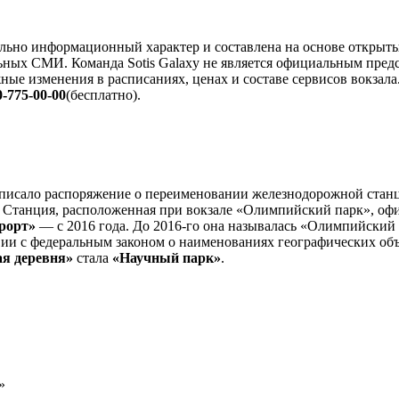
льно информационный характер и составлена на основе открыты
ьных СМИ. Команда Sotis Galaxy не является официальным пре
ные изменения в расписаниях, ценах и составе сервисов вокзала
0-775-00-00
(бесплатно).
дписало распоряжение о переименовании железнодорожной стан
. Станция, расположенная при вокзале «Олимпийский парк», о
рорт»
— с 2016 года. До 2016-го она называлась «Олимпийский п
и с федеральным законом о наименованиях географических объ
я деревня»
стала
«Научный парк»
.
»