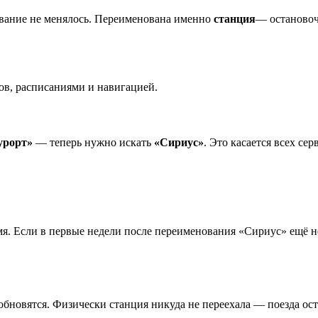
вание не менялось. Переименована именно
станция
— остановоч
тов, расписаниями и навигацией.
урорт»
— теперь нужно искать
«Сириус»
. Это касается всех сер
мя. Если в первые недели после переименования «Сириус» ещё 
бновятся. Физически станция никуда не переехала — поезда ост