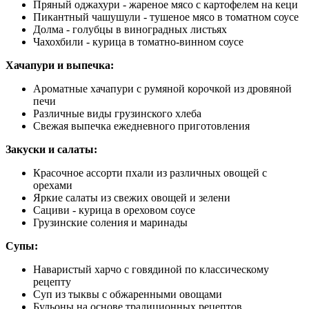
Пряный оджахури - жареное мясо с картофелем на кеци
Пикантный чашушули - тушеное мясо в томатном соусе
Долма - голубцы в виноградных листьях
Чахохбили - курица в томатно-винном соусе
Хачапури и выпечка:
Ароматные хачапури с румяной корочкой из дровяной
печи
Различные виды грузинского хлеба
Свежая выпечка ежедневного приготовления
Закуски и салаты:
Красочное ассорти пхали из различных овощей с
орехами
Яркие салаты из свежих овощей и зелени
Сациви - курица в ореховом соусе
Грузинские соления и маринады
Супы:
Наваристый харчо с говядиной по классическому
рецепту
Суп из тыквы с обжаренными овощами
Бульоны на основе традиционных рецептов