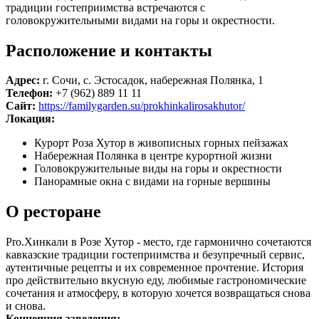
традиции гостеприимства встречаются с
головокружительными видами на горы и окрестности.
Расположение и контакты
Адрес:
г. Сочи, с. Эстосадок, набережная Полянка, 1
Телефон:
+7 (962) 889 11 11
Сайт:
https://familygarden.su/prokhinkalirosakhutor/
Локация:
Курорт Роза Хутор в живописных горных пейзажах
Набережная Полянка в центре курортной жизни
Головокружительные виды на горы и окрестности
Панорамные окна с видами на горные вершины
О ресторане
Pro.Хинкали в Розе Хутор - место, где гармонично сочетаются
кавказские традиции гостеприимства и безупречный сервис,
аутентичные рецепты и их современное прочтение. История
про действительно вкусную еду, любимые гастрономические
сочетания и атмосферу, в которую хочется возвращаться снова
и снова.
Концепция заведения: