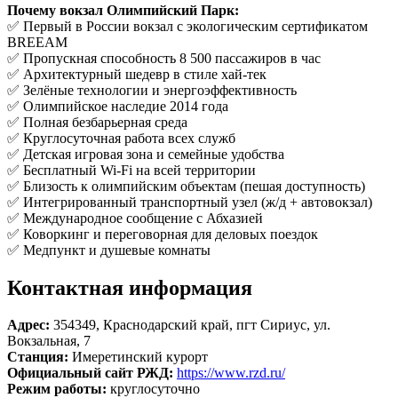
Почему вокзал Олимпийский Парк:
✅ Первый в России вокзал с экологическим сертификатом
BREEAM
✅ Пропускная способность 8 500 пассажиров в час
✅ Архитектурный шедевр в стиле хай-тек
✅ Зелёные технологии и энергоэффективность
✅ Олимпийское наследие 2014 года
✅ Полная безбарьерная среда
✅ Круглосуточная работа всех служб
✅ Детская игровая зона и семейные удобства
✅ Бесплатный Wi-Fi на всей территории
✅ Близость к олимпийским объектам (пешая доступность)
✅ Интегрированный транспортный узел (ж/д + автовокзал)
✅ Международное сообщение с Абхазией
✅ Коворкинг и переговорная для деловых поездок
✅ Медпункт и душевые комнаты
Контактная информация
Адрес:
354349, Краснодарский край, пгт Сириус, ул.
Вокзальная, 7
Станция:
Имеретинский курорт
Официальный сайт РЖД:
https://www.rzd.ru/
Режим работы:
круглосуточно