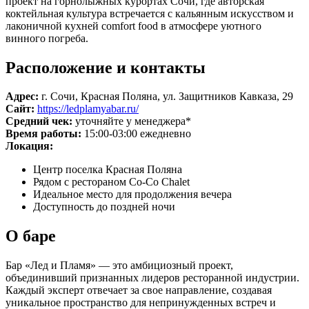
проект на горнолыжных курортах Сочи, где авторская
коктейльная культура встречается с кальянным искусством и
лаконичной кухней comfort food в атмосфере уютного
винного погреба.
Расположение и контакты
Адрес:
г. Сочи, Красная Поляна, ул. Защитников Кавказа, 29
Сайт:
https://ledplamyabar.ru/
Средний чек:
уточняйте у менеджера*
Время работы:
15:00-03:00 ежедневно
Локация:
Центр поселка Красная Поляна
Рядом с рестораном Co-Co Chalet
Идеальное место для продолжения вечера
Доступность до поздней ночи
О баре
Бар «Лед и Пламя» — это амбициозный проект,
объединивший признанных лидеров ресторанной индустрии.
Каждый эксперт отвечает за свое направление, создавая
уникальное пространство для непринужденных встреч и