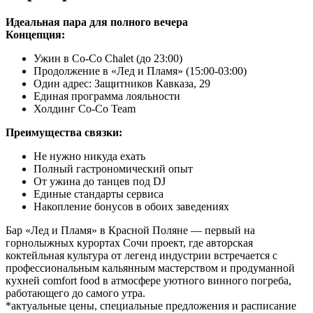
Идеальная пара для полного вечера
Концепция:
Ужин в Co-Co Chalet (до 23:00)
Продолжение в «Лед и Пламя» (15:00-03:00)
Один адрес: Защитников Кавказа, 29
Единая программа лояльности
Холдинг Co-Co Team
Преимущества связки:
Не нужно никуда ехать
Полный гастрономический опыт
От ужина до танцев под DJ
Единые стандарты сервиса
Накопление бонусов в обоих заведениях
Бар «Лед и Пламя» в Красной Поляне — первый на
горнолыжных курортах Сочи проект, где авторская
коктейльная культура от легенд индустрии встречается с
профессиональным кальянным мастерством и продуманной
кухней comfort food в атмосфере уютного винного погреба,
работающего до самого утра.
*актуальные цены, специальные предложения и расписание