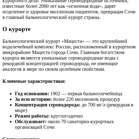
курортного дела! Уникальные сероводородные источники,
известные более 2000 лет как «огненная вода», дарят
исцеление и здоровье миллионам пациентов, превращая Сочи
в главный бальнеологический курорт страны.
О курорте
Бальнеологический курорт «Мацеста» — это крупнейший
водолечебный комплекс России, расположенный в курортном
микрорайоне Мацеста города Сочи. Главным богатством
курорта являются уникальные сероводородные воды с
рекордной концентрацией сероводорода, не имеющие
аналогов в мире по своим целебным свойствам.
Ключевые характеристики:
Год основания:
1902 — первая бальнеолечебница
За всю историю:
более 220 миллионов процедур
Концентрация сероводорода:
до 700 мг/л (рекордная в
мире)
Режим работы:
круглогодично
Обслуживает:
около 70 санаторно-курортных
организаций Сочи